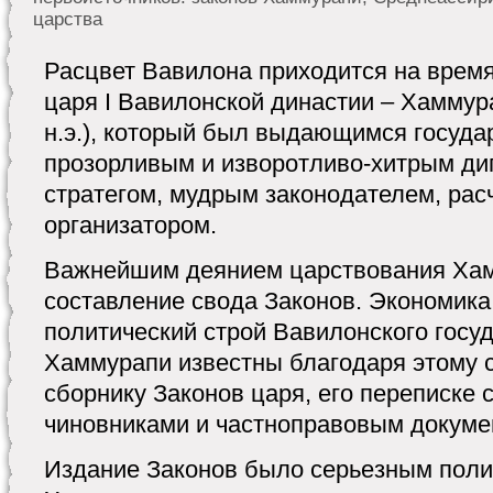
царства
Расцвет Вавилона приходится на врем
царя I Вавилонской династии – Хаммура
н.э.), который был выдающимся госуд
прозорливым и изворотливо-хитрым ди
стратегом, мудрым законодателем, ра
организатором.
Важнейшим деянием царствования Ха
составление свода Законов. Экономика
политический строй Вавилонского госу
Хаммурапи известны благодаря этому
сборнику Законов царя, его переписке 
чиновниками и частноправовым докуме
Издание Законов было серьезным пол