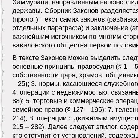
Хаммурапи, направленным на консоли
державы. Сборник Законов разделяется
(пролог), текст самих законов (разбивка
отдельных параграфа) и заключение (эп
важнейшим источником по многим стор
вавилонского общества первой половины 
В тексте Законов можно выделить след
основные принципы правосудия (§ 1 – 5)
собственности царя, храмов, общиннико
– 25); 3. нормы, касающиеся служебного
4. операции с недвижимостью, связанны
88); 5. торговые и коммерческие операци
семейное право (§ 127 – 195); 7. телес
214); 8. операции с движимым имущест
215 – 282). Далее следует эпилог, сод
кто отступит от установлений, содержа