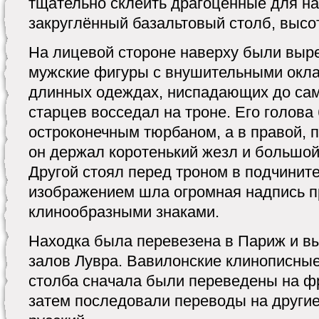
тщательно склеить драгоценные для на
закруглённый базальтовый столб, высот
На лицевой стороне наверху были выр
мужские фигуры с внушительными окл
длинных одеждах, ниспадающих до самы
старцев восседал на троне. Его голов
остроконечным тюрбаном, а в правой, 
он держал коротенький жезл и большой
Другой стоял перед троном в подчинит
изображением шла огромная надпись 
клинообразными знаками.
Находка была перевезена в Париж и вы
залов Лувра. Вавилонские клинописные
столба сначала были переведены на фр
затем последовали переводы на другие 