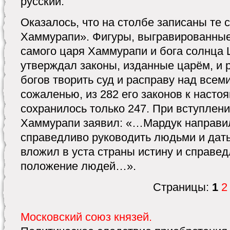
русский.
Оказалось, что на столбе записаны те
Хаммурапи». Фигуры, выгравированные
самого царя Хаммурапи и бога солнца 
утверждал законы, изданные царём, и 
богов творить суд и расправу над все
сожаленью, из 282 его законов к наст
сохранилось только 247. При вступлени
Хаммурапи заявил: «…Мардук направи
справедливо руководить людьми и дать 
вложил в уста страны истину и справе
положение людей…».
Страницы:
1
2
Московский союз князей.