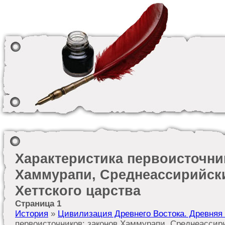
Характеристика первоисточни
Хаммурапи, Среднеассирийски
Хеттского царства
Страница 1
История
»
Цивилизация Древнего Востока. Древняя
первоисточников: законов Хаммурапи, Среднеассири