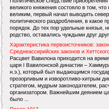
Политическое следствие приобретения
великого княжения состояло в том, что 
великим, первый начал выводить север
политического раздробления, в какое п
порядок. До тех пор удельные князья, 
родство, оставались чуждыми друг друг
Характеристика первоисточников: зако
Среднеассирийских законов и Хеттског
Расцвет Вавилона приходится на врем
царя I Вавилонской династии – Хаммура
н.э.), который был выдающимся госуд
прозорливым и изворотливо-хитрым ди
стратегом, мудрым законодателем, ра
организатором. Важнейшим деянием ц
было ...