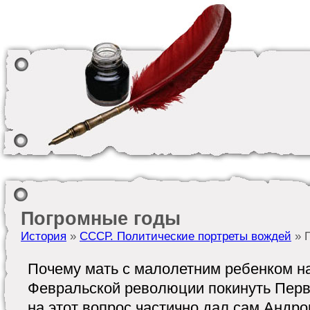
Погромные годы
История
»
СССР. Политические портреты вождей
» 
Почему мать с малолетним ребенком н
Февральской революции покинуть Пер
на этот вопрос частично дал сам Андро