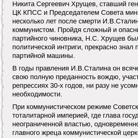
Никита Сергеевич Хрущев, ставший ге
ЦК КПСС и Председателем Совета мин
несколько лет после смерти И.В.Стал
коммунистом. Пройдя сложный и опасн
партийного чиновника, Н.С. Хрущев бы
политической интриги, прекрасно знал 
партийной машины.
В годы правления И.В.Сталина он всяч
свою полную преданность вождю, учас
репрессиях 30-х годов, ни разу не усом
необходимости.
При коммунистическом режиме Советс
тоталитарной империей, где глава госу
неограниченной властью, одновременн
главного жреца коммунистической церкв