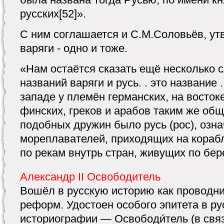
русских[52]».
С ним соглашается и С.М.Соловьёв, утв
варяги - одно и тоже.
«Нам остаётся сказать ещё несколько с
названий варяги и русь. . это название 
западе у племён германских, на восток
финских, греков и арабов таким же об
подобных дружин было русь (рос), озна
мореплавателей, приходящих на кораб
по рекам внутрь стран, живущих по бер
Александр II Освободитель
Вошёл в русскую историю как провод
реформ. Удостоен особого эпитета в р
историографии — Освободи́тель (в свя