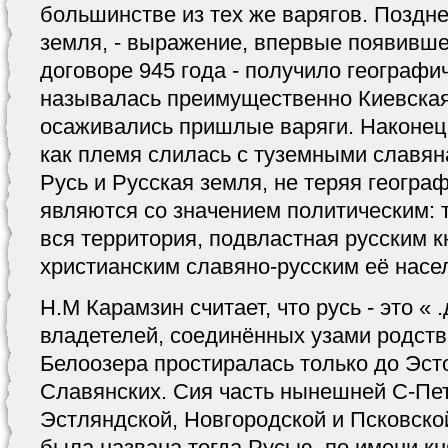
большинстве из тех же варягов. Поздне
земля, - выражение, впервые появивш
договоре 945 года - получило географич
называлась преимущественно Киевская 
осаживались пришлые варяги. Наконец в 
как племя слилась с туземными славян
Русь и Русская земля, не теряя геогра
являются со значением политическим: 
вся территория, подвластная русским к
христианским славяно-русским её насе
Н.М Карамзин считает, что русь - это « 
владетелей, соединённых узами родств
Белоозера простиралась только до Эст
Славянских. Сия часть нынешней С-Пет
Эстляндской, Новгородской и Псковской
была названа тогда Русью, по имени кн