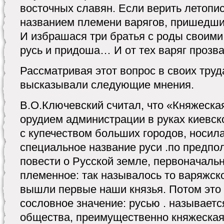
восточных славян. Если верить летопис
названием племени варягов, пришедши
И избрашася три братья с роды своими
русь и придоша… И от тех варяг прозва
Рассматривая этот вопрос в своих труд
высказывали следующие мнения.
В.О.Ключевский считал, что «Княжеска
орудием администрации в руках киевско
с купечеством больших городов, носила
специальное название руси .по предп
повести о Русской земле, первоначаль
племенное: так называлось то варяжско
вышли первые наши князья. Потом это
сословное значение: русью . называетс
общества, преимущественно княжеская