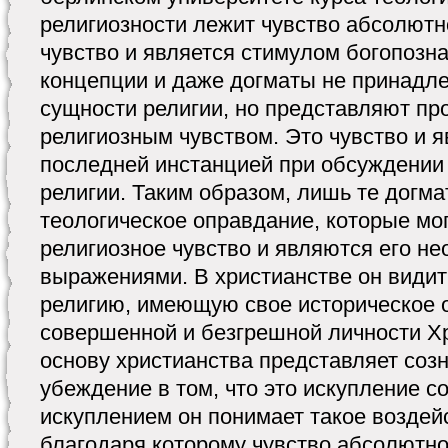
религиозности лежит чувство абсолютн
чувство и является стимулом богопозн
концепции и даже догматы не принадл
сущности религии, но представляют пр
религиозным чувством. Это чувство и я
последней инстанцией при обсуждении
религии. Таким образом, лишь те догм
теологическое оправдание, которые мо
религиозное чувство и являются его н
выражениями. В христианстве он вид
религию, имеющую свое историческое 
совершенной и безгрешной личности Х
основу христианства представляет соз
убеждение в том, что это искупление 
искуплением он понимает такое воздей
благодаря которому чувство абсолютно