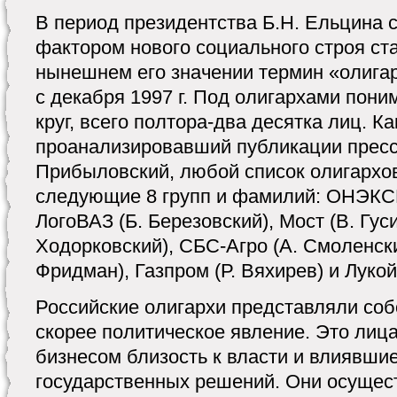
В период президентства Б.Н. Ельцина
фактором нового социального строя ста
нынешнем его значении термин «олигар
с декабря 1997 г. Под олигархами пони
круг, всего полтора-два десятка лиц. К
проанализировавший публикации пресс
Прибыловский, любой список олигархо
следующие 8 групп и фамилий: ОНЭКСИ
ЛогоВАЗ (Б. Березовский), Мост (В. Гу
Ходорковский), СБС-Агро (А. Смоленски
Фридман), Газпром (Р. Вяхирев) и Лукой
Российские олигархи представляли соб
скорее политическое явление. Это лиц
бизнесом близость к власти и влиявши
государственных решений. Они осущес