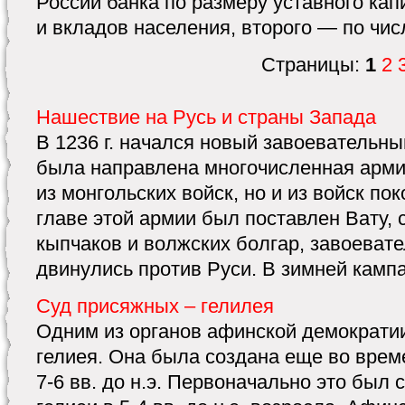
России банка по размеру уставного кап
и вкладов населения, второго — по чис
Страницы:
1
2
Нашествие на Русь и страны Запада
В 1236 г. начался новый завоевательны
была направлена многочисленная арми
из монгольских войск, но и из войск по
главе этой армии был поставлен Вату,
кыпчаков и волжских болгар, завоевател
двинулись против Руси. В зимней кампан
Суд присяжных – гелилея
Одним из органов афинской демократи
гелиея. Она была создана еще во врем
7-6 вв. до н.э. Первоначально это был 