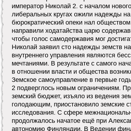
император Николай 2. с началом новог
либеральных кругах ожили надежды на
бюрократический опеки нал обществом.
направили ходатайства царю содержав
чтобы голос самодержавия мог достига
Николай заявил сто надежды земств на
внутреннего управления являются бе
мечтаниями. В результате с самого нач
в отношении власти и общества возник
Земское самоуправление в первые год
2 подверглось новым ограничениям. Пр
земский бюджет, изъяло из ведения зе
голодающим, приостановило земские с
исследования. С сфере межнациональ
продолжалось начатое ещё при Алекса
автономию Финляндии. В Ведении фин