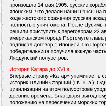
произошло 14 мая 1905. русские корабл
японским. Что делали наши шансы на 
ходе жестокого сражения русская эска
полностью уничтожена. После Цусимы 
решили приступить к переговорам.23 ав
американском городе Портсмуте глава 
подписал договор с Японией. По Портс
победительница получила южную часть
Ляодунский полуостров.
История Катара до XVI в.
Впервые страну «Катар» упоминает в с
историк Плиний Старший (I в. н. э.). Од
цивилизации на этом полуострове уход
древние времена. Благодаря выгодном
положению на пересечении морских тор