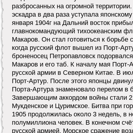
разбросанных на огромной территории.
эскадра в два раза уступала японскому 
января 1904г на Дальний восток прибы
главнокомандующий тихоокеанским фл
Макаров. Он стал готовиться к борьбе 
когда русский флот вышел из Порт-Арт
броненосец Петропавловск подорвался
Макаров и его таб. К началу мая Порт-
русской армии в Северном Китае. В и
Порт-Артур. После этого японцы двину
Порта-Артура знаменовало перелом в 
Завершающим аккордом войны стали 2 
Мукденское и Цуримское. Битва при го
1905 продолжилась около 3 недель, в н
полумиллиона человек. В конечном счё
русской армией. Морское сражение воз