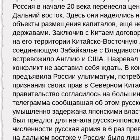
Россия в начале 20 века перенесла це
Дальний восток. Здесь они надеялись н
объекты размещения капиталов, ещё н
державами. Заключив с Китаем договор
на его территории Китайско-Восточную
соединяющую Забайкалье с Владивосто
встревожило Англию и США. Назревал 
конфликт не заставил себя ждать. В ко
предъявила России ультиматум, потре
признания своих прав в Северном Китае
правительство согласилось на большин
телеграмма сообщавшая об этом русск
умышленно задержана японскими власт
был предлог для начала русско-японск
численности русская армия в 6 раз пр
на дальнем востоке у России было лиш