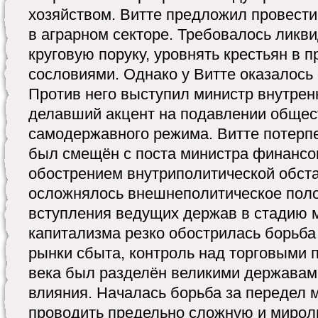
хозяйством. Витте предложил провес
в аграрном секторе. Требовалось ликв
круговую поруку, уровнять крестьян в п
сословиями. Однако у Витте оказалось 
Против него выступил министр внутрен
делавший акцент на подавлении общес
самодержавного режима. Витте потерпе
был смещён с поста министра финансо
обострением внутриполитической обст
осложнялось внешнеполитическое поло
вступления ведущих держав в стадию 
капитализма резко обострилась борьба 
рынки сбыта, контроль над торговыми п
века был разделён великими державам
влияния. Началась борьба за передел 
проводить предельно сложную и мирол