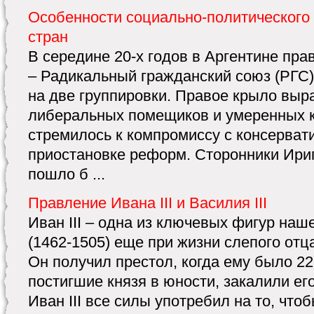
Особенности социально-политического
стран
В середине 20-х годов в Аргентине пр
– Радикальный гражданский союз (РГС)
на две группировки. Правое крыло вы
либеральных помещиков и умеренных к
стремилось к компромиссу с консерват
приостановке реформ. Сторонники Ириг
пошло б ...
Правление Ивана III и Василия III
Иван III – одна из ключевых фигур наше
(1462-1505) еще при жизни слепого отц
Он получил престол, когда ему было 22
постигшие князя в юности, закалили ег
Иван III все силы употребил на то, что