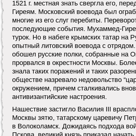
1521 г. местная знать свергла его, пер
Гиреям. Московский воевода был ограб
многие из его слуг перебиты. Переворо
последующие события. Мухаммед-Гире
турок. Но в набеге крымских татар на Р
опытный литовский воевода с отрядом. 
обошел русские полки, собранные на О
прорвался в окрестности Москвы. Боле
знала таких поражений и таких разорени
обществе назревало недовольство “ца
окружением, причем сталкивались внов
антивизантийские настроения.
Нашествие застигло Василия III враспл
Москвы зятю, татарскому царевичу Пет
в Волоколамск. Дожидаясь подхода вой
Пскова, великий князь приказал начат