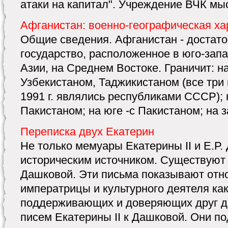
атаки на капитал". Учреждение ВЧК мыс
Афганистан: военно-географическая ха
Общие сведения. Афганистан - достато
государство, расположенное в юго-зап
Азии, на Среднем Востоке. Граничит: н
Узбекистаном, Таджикистаном (все три 
1991 г. являлись республиками СССР); н
Пакистаном; на юге -с Пакистаном; на за
Переписка двух Екатерин
Не только мемуары Екатерины II и Е.Р
историческим источником. Существуют 
Дашковой. Эти письма показывают отн
императрицы и культурного деятеля как
поддерживающих и доверяющих друг др
писем Екатерины II к Дашковой. Они п