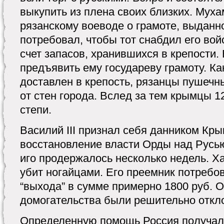
выкупить из плена своих близких. Мух
рязанскому воеводе о грамоте, выданно
потребовал, чтобы тот снабдил его во
счет запасов, хранившихся в крепости.
предъявить ему государеву грамоту. Ка
доставлен в крепость, рязанцы пушечн
от стен города. Вслед за тем крымцы 12
степи.
Василий III признал себя данником Кры
восстановление власти Орды над Русь
иго продержалось несколько недель. 
убит ногайцами. Его преемник потребо
“выхода” в сумме примерно 1800 руб. О
домогательства были решительно откл
Определенную помощь Россия получала