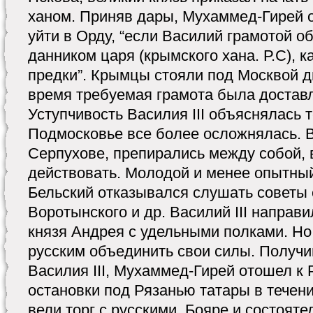
ханом. Приняв дары, Мухаммед-Гирей 
уйти в Орду, “если Василий грамотой 
данником царя (крымского хана. Р.С), к
предки”. Крымцы стояли под Москвой дв
время требуемая грамота была доставл
Уступчивость Василия III объяснялась т
Подмосковье все более осложнялась. 
Серпухове, препирались между собой, 
действовать. Молодой и менее опытный
Бельский отказывался слушать советы 
Воротынского и др. Василий III направ
князя Андрея с удельными полками. Н
русским объединить свои силы. Получи
Василия III, Мухаммед-Гирей отошел к 
остановки под Рязанью татары в течен
вели торг с русскими. Бояре и состоят