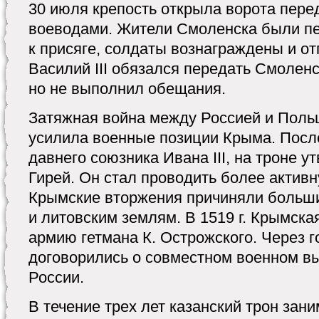
30 июля крепость открыла ворота пере
воеводами. Жители Смоленска были п
к присяге, солдаты вознаграждены и о
Василий III обязался передать Смоленс
но не выполнил обещания.
Затяжная война между Россией и Поль
усилила военные позиции Крыма. Посл
давнего союзника Ивана III, на троне 
Гирей. Он стал проводить более актив
Крымские вторжения причиняли больш
и литовским землям. В 1519 г. Крымска
армию гетмана К. Острожского. Через 
договорились о совместном военном в
России.
В течение трех лет казанский трон зан