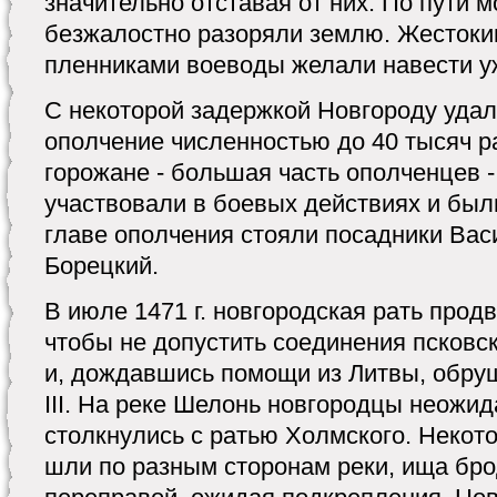
значительно отставая от них. По пути 
безжалостно разоряли землю. Жестоки
пленниками воеводы желали навести у
С некоторой задержкой Новгороду уда
ополчение численностью до 40 тысяч р
горожане - большая часть ополченцев -
участвовали в боевых действиях и был
главе ополчения стояли посадники Вас
Борецкий.
В июле 1471 г. новгородская рать прод
чтобы не допустить соединения псковс
и, дождавшись помощи из Литвы, обру
III. На реке Шелонь новгородцы неожид
столкнулись с ратью Холмского. Некот
шли по разным сторонам реки, ища бро