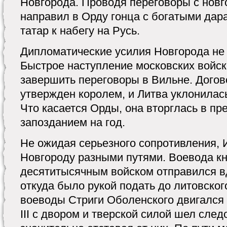
Новгорода. Проводя переговоры с новг
направил в Орду гонца с богатыми дар
татар к набегу на Русь.
Дипломатические усилия Новгорода не 
Быстрое наступление московских войс
завершить переговоры в Вильне. Догов
утвержден королем, и Литва уклонилась
Что касается Орды, она вторглась в пр
запозданием на год.
Не ожидая серьезного сопротивления, И
Новгороду разными путями. Воевода кн
десятитысячным войском отправился вд
откуда было рукой подать до литовског
воеводы Стриги Оболенского двигался
III с двором и тверской силой шел сле