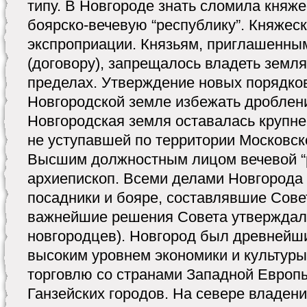
типу. В Новгороде знать сломила княже
боярско-вечевую “республику”. Княжес
экспроприации. Князьям, приглашенным
(договору), запрещалось владеть земл
пределах. Утверждение новых порядко
Новгородской земле избежать дроблени
Новгородская земля оставалась крупне
не уступавшей по территории Московск
Высшим должностным лицом вечевой “
архиепископ. Всеми делами Новгорода
посадники и бояре, составлявшие Сове
важнейшие решения Совета утверждало
новгородцев). Новгород был древнейш
высоким уровнем экономики и культур
торговлю со странами Западной Европ
Ганзейских гoрoдoв. На севере владен