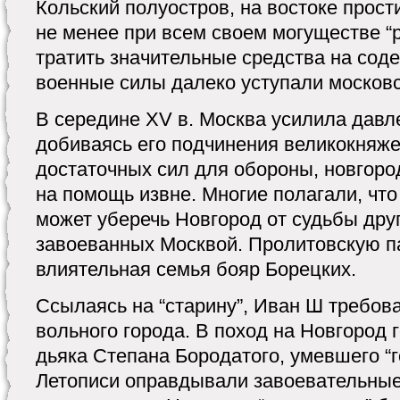
Кольский полуостров, на востоке прост
не менее при всем своем могуществе “
тратить значительные средства на соде
военные силы далеко уступали москов
В середине ХV в. Москва усилила давл
добиваясь его подчинения великокняже
достаточных сил для обороны, новгоро
на помощь извне. Многие полагали, чт
может уберечь Новгород от судьбы друг
завоеванных Москвой. Пролитовскую п
влиятельная семья бояр Борецких.
Ссылаясь на “старину”, Иван Ш требов
вольного города. В поход на Новгород 
дьяка Степана Бородатого, умевшего “г
Летописи оправдывали завоевательны