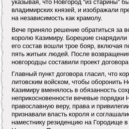
указывая, что Новгород “из старины” бы
владимирских князей, и изображали пр
на независимость как крамолу.
Вече приняло решение обратиться за 
королю Казимиру. Борецкие снарядили 
его состав вошли трое бояр, включая п
пять житьих людей. После возвращени
новгородцы составили проект договора
Главный пункт договора гласил, что ко
литовским войском, чтобы оборонить Н
Казимиру вменялось в обязанность сох
неприкосновенности вечевые порядки 
православную веру, права и привилеги
признавали власть короля и соглашалис
наместнику резиденцию на Городище в