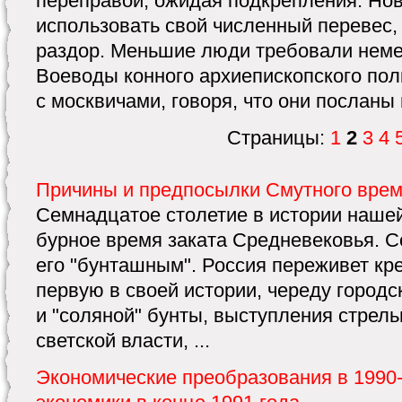
переправой, ожидая подкрепления. Но
использовать свой численный перевес, 
раздор. Меньшие люди требовали неме
Воеводы конного архиепископского пол
с москвичами, говоря, что они посланы
Страницы:
1
2
3
4
Причины и предпосылки Смутного врем
Семнадцатое столетие в истории наше
бурное время заката Средневековья. 
его "бунташным". Россия переживет кр
первую в своей истории, череду городс
и "соляной" бунты, выступления стрель
светской власти, ...
Экономические преобразования в 1990-