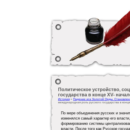
Политическое устройство, со
государства в конце XV- начале
История
»
Падение ига Золотой Орды. Становлен
международная роль русского государства в конце X
По мере объединения русских и значи
изменялся самый характер его власти,
формированию системы централизован
власти. После того как Русское госуд