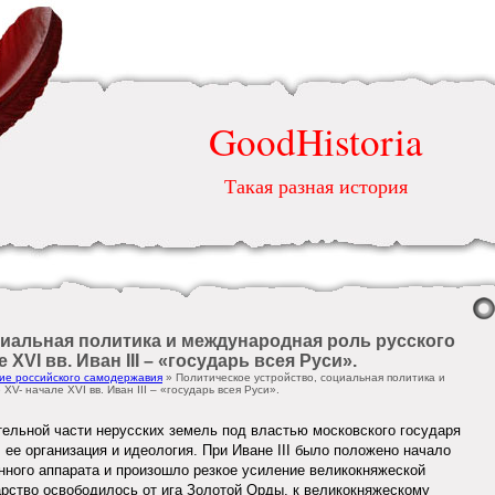
GoodHistoria
Такая разная история
циальная политика и международная роль русского
 XVI вв. Иван III – «государь всея Руси».
ие российского самодержавия
» Политическое устройство, социальная политика и
V- начале XVI вв. Иван III – «государь всея Руси».
тельной части нерусских земель под властью московского государя
 ее организация и идеология. При Иване III было положено начало
ного аппарата и произошло резкое усиление великокняжеской
арство освободилось от ига Золотой Орды, к великокняжескому