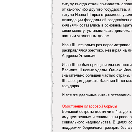
титулу иногда стали прибавлять слов
от какого-либо другого государства, 
титула Ивана III ярко отразилось уси
ликвидации феодальной раздробленнос
князьями оставались в основном брать
свою монету, устанавливать дипломат
важным уголовным делам.
Иван III несколько раз пересматривал
расправлялся жестоко, невзирая на ли
Андреем Углицким.
Иван III не был принципиальным про
Василия III новые уделы. Однако Иван
значительно большей частью страны,
III завещал держать Василия III «в м
государю.
И все же удельные князья оставались
Обострение классовой борьбы
Большой остроты достигли в 4 в. до н
имущественным и социальным расслое
социального недовольства. В целях о
поддержки беднейших граждан: была в