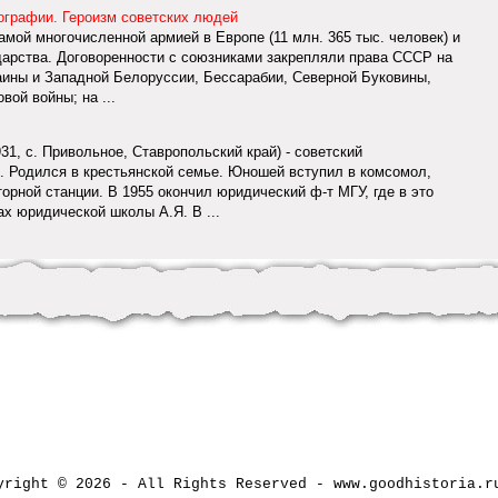
иографии. Героизм советских людей
мой многочисленной армией в Европе (11 млн. 365 тыс. человек) и
арства. Договоренности с союзниками закрепляли права СССР на
аины и Западной Белоруссии, Бессарабии, Северной Буковины,
ой войны; на ...
1, с. Привольное, Ставропольский край) - советский
. Родился в крестьянской семье. Юношей вступил в комсомол,
рной станции. В 1955 окончил юридический ф-т МГУ, где в это
х юридической школы А.Я. В ...
yright © 2026 - All Rights Reserved - www.goodhistori