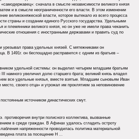
о «самодержавец»: сначала в смысле независимости великого князя
а затем и в смысле неограниченности его власти. В этом изменении
ление великокняжеской власти, которое вытекало из всего процесса
ти страны и создании единого Русского государства. Удельными
я и племянники великого князя, но он уже не имели права чеканить
ические отношения с иностранными державами и править суд по
 и урезывал права удельных князей. С мятежниками он
ца. В 1491г. он беспощадно расправился с одним из братьев –
тивником удельной системы: он выделил четырем младшим братьям
 III намного увеличил долю старшего брата; великий князь владел
 чем все удельные князья, вместе взятые. Младшим сыновьям Иван
ое место, своего отца» и угрожал им проклятием за неповиновение
 постоянным источником династических смут.
.э. противоречия внутри полисного коллектива, вызванные
нием в среде граждан. В Афинах удалось сгладить остроту
слабления напряженности проводилась политика материальной
ведена плата за посещение Н ...