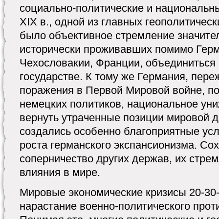
социально-политические и национальны
XIX в., одной из главных геополитичес
было объективное стремление значител
исторически проживавших помимо Герм
Чехословакии, Франции, объединиться
государстве. К тому же Германия, пер
поражения в Первой Мировой войне, п
немецких политиков, национальное уни
вернуть утраченные позиции мировой д
создались особенно благоприятные ус
роста германского экспансионизма. Со
соперничество других держав, их стре
влияния в мире.
Мировые экономические кризисы 20-30-х
нарастание военно-политического прот