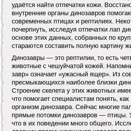
удаётся найти отпечатки кожи. Восстан
внутренние органы динозавров помога
современных птицах и рептилиях. Нек
почерпнуть, исследуя отпечатки лап ди
основе этих данных, собранных по кру
стараются составить полную картину ж
Динозавры — это рептилии, то есть чет
животные с чешуйчатой ко­жей. Напомни
завр» означает «ужасный ящер». Из с
пресмыкающихся наиболее близки дин
Строение скелета у этих животных име
что помогает специа­листам понять, ка
организм динозавра. Сейчас многие пал
прямые потомки динозавров — птицы. 
что в их поведе­нии много общего. Исс