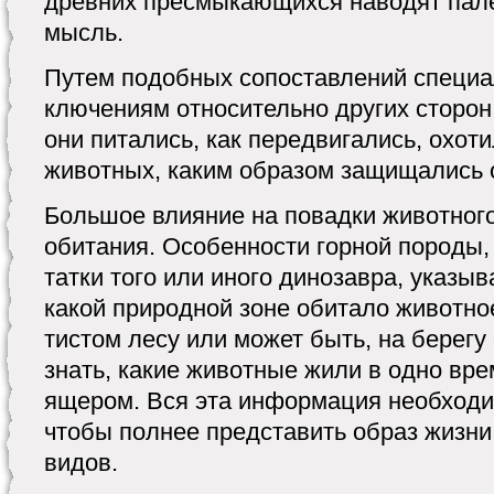
древних пресмыкаю­щихся наводят пале
мысль.
Путем подобных сопоставле­ний специа
ключениям относительно других сторон
они питались, как передвигались, охоти
живот­ных, каким образом защищались 
Большое влияние на повадки животного
обитания. Особенности горной породы, 
татки того или иного динозавра, указы
ка­кой природной зоне обитало жи­вотно
тистом лесу или может быть, на берегу
знать, какие животные жили в одно вр
ящером. Вся эта информация не­обход
чтобы полнее представить образ жизни
видов.