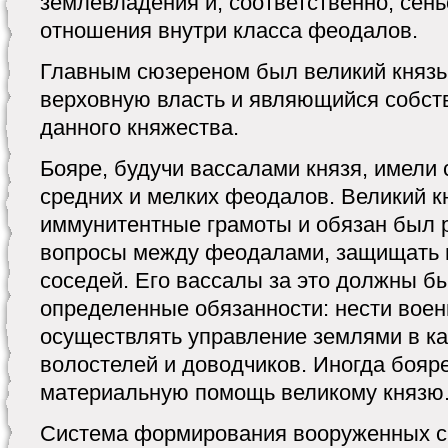
землевладения и, соответственно, сен
отношения внутри класса феодалов.
Главным сюзереном был великий княз
верховную власть и являющийся собст
данного княжества.
Бояре, будучи вассалами князя, имели
средних и мелких феодалов. Великий к
иммунитентные грамоты и обязан был 
вопросы между феодалами, защищать и
соседей. Его вассалы за это должны б
определенные обязанности: нести воен
осуществлять управление землями в ка
волостелей и доводчиков. Иногда бояр
материальную помощь великому князю
Система формирования вооруженных си