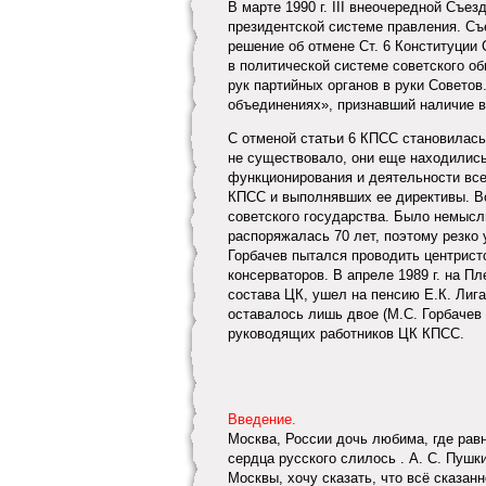
В марте 1990 г. III внеочередной Съе
президентской системе правления. Съ
решение об отмене Ст. 6 Конституци
в политической системе советского о
рук партийных органов в руки Советов
объединениях», признавший наличие в
С отменой статьи 6 КПСС становилась 
не существовало, они еще находились
функционирования и деятельности все
КПСС и выполнявших ее директивы. В
советского государства. Было немысл
распоряжалась 70 лет, поэтому резко 
Горбачев пытался проводить центристс
консерваторов. В апреле 1989 г. на П
состава ЦК, ушел на пенсию Е.К. Лига
оставалось лишь двое (М.С. Горбачев 
руководящих работников ЦК КПСС.
Введение.
Москва, России дочь любима, где равн
сердца русского слилось . А. С. Пуш
Москвы, хочу сказать, что всё сказан