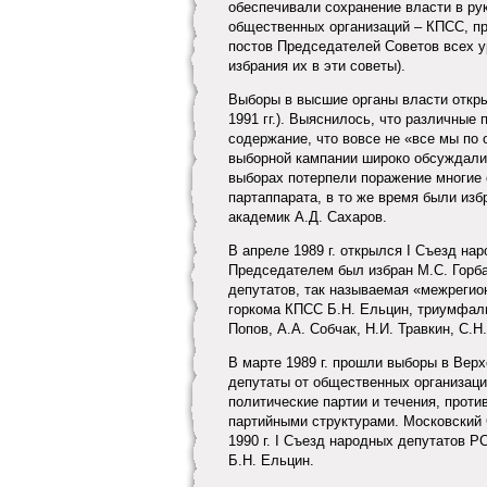
обеспечивали сохранение власти в ру
общественных организаций – КПСС, п
постов Председателей Советов всех у
избрания их в эти советы).
Выборы в высшие органы власти откры
1991 гг.). Выяснилось, что различные
содержание, что вовсе не «все мы по 
выборной кампании широко обсуждалис
выборах потерпели поражение многие 
партаппарата, в то же время были изб
академик А.Д. Сахаров.
В апреле 1989 г. открылся I Съезд н
Председателем был избран М.С. Горба
депутатов, так называемая «межрегио
горкома КПСС Б.Н. Ельцин, триумфаль
Попов, А.А. Собчак, Н.И. Травкин, С.Н
В марте 1989 г. прошли выборы в Вер
депутаты от общественных организаци
политические партии и тече­ния, про
партийными структурами. Мо­сковский 
1990 г. I Съезд народных депутатов 
Б.Н. Ельцин.