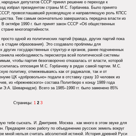
зд народных депутатов СССР принял решение о переходе к
езд избрал президентом страны М.С. Горбачева. Было принято
и СССР, провозглашавшей руководящую и направляющую роль КПСС
бщества. Тем самым окончательно завершилась передача власти из
. В октябре 1990 г. был принят закон СССР «Об общественных
 стране многопартийности.
просто одной из политических партий (правда, других партий пока
 в стадии образования). Это создавало проблемы для
х других государственных структур и органов, ранее подчиненных
озникла необходимость пересмотра всей политической системы
имым, чтобы партия безоговорочно отказалась от власти, которой
усилилась оппозиция М.С. Горбачеву в рядах самой партии. М.С.
кую политику, отмежевываясь как от радикалов, так и от
ленуме ЦК «добровольно» подали в отставку сразу 10 человек из
чев, из «брежневского» состава Политбюро к концу 1989 года
и Э.А. Шеварнадзе). Всего за 1985–1990 гг. было заменено 85%
Страницы:
1
2
3
ую тебе сыскать. И. Дмитриев. Москва . как много в этом звуке для
кин. Предваряя свою работу по объединению русских земель вокруг
ное мной нельзя считать абсолютной истиной. История древней Руси