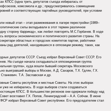
ках КПСС (одна треть депутатов съезда избиралась от
рофсоюзов, комсомола и др.; предусматривалось совмещение
ровней и соответствующих партийных руководителей, при условии
ли новый этап – этап размежевания в лагере перестройки (1989–
 политические силы вкладывали в этот термин различное
одну сторону баррикад», как любил повторять М.С.Горбачев. В ходе
ь вопросы экономического и политического развития страны. На
секретари областных и городских комитетов партии, работники
раны рад деятелей, находившихся в оппозиции режиму, таких, как
ародных депутатов СССР. Съезд избрал Верховный Совет СССР. Его
чев. На съезде начала складываться оппозиционная группа
нальная группа», куда вошли бывший секретарь Московского
но выигравший выборы в Москве, А.Д. Сахаров, Т.X. Гдлян, Г.X.
. Станкевич. Т.А. Заславская и др.
ховные Советы республик и местные Советы. На этих выборах
и уже не избирались. В ходе выборов стали создаваться
тивостоящие КПСС. В большинстве регионов они одержали победу над
Совет возглавил Г.X. Попов, Ленинградский – А.А. Собчак. В июне
РСФСР избрал Верховный Совет республики. Его председателем стал