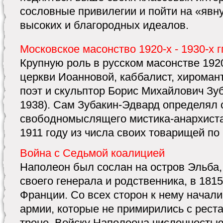
сословные привилегии и пойти на «явн
высоких и благородных идеалов.
Московское масонство 1920-х - 1930-х 
Крупную роль в русском масонстве 1920
церкви Иоанновой, каббалист, хиромант
поэт и скульптор Борис Михайлович Зуб
1938). Сам Зубакин-Эдвард определял 
свободномыслящего мистика-анархиста
1911 году из числа своих товарищей по 1
Война с Седьмой коалицией
Наполеон был сослан на остров Эльба
своего генерала и родственника, в 1815
Франции. Со всех сторон к нему начали
армии, которые не примирились с рест
троне. Войску Наполеона численностью