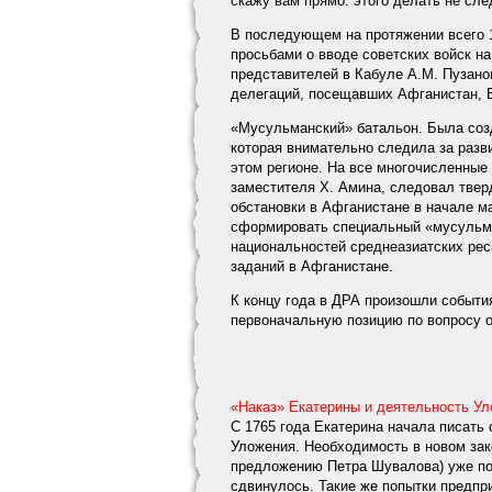
скажу вам прямо: этого делать не сле
В последующем на протяжении всего 1
просьбами о вводе советских войск н
представителей в Кабуле A.M. Пузанов
делегаций, посещавших Афганистан, Б.
«Мусульманский» батальон. Была соз
которая внимательно следила за разв
этом регионе. На все многочисленные 
заместителя X. Амина, следовал твер
обстановки в Афганистане в начале м
сформировать специальный «мусульма
национальностей среднеазиатских рес
заданий в Афганистане.
К концу года в ДРА произошли событи
первоначальную позицию по вопросу о
«Наказ» Екатерины и деятельность У
С 1765 года Екатерина начала писать 
Уложения. Необходимость в новом зак
предложению Петра Шувалова) уже пов
сдвинулось. Такие же попытки предпри