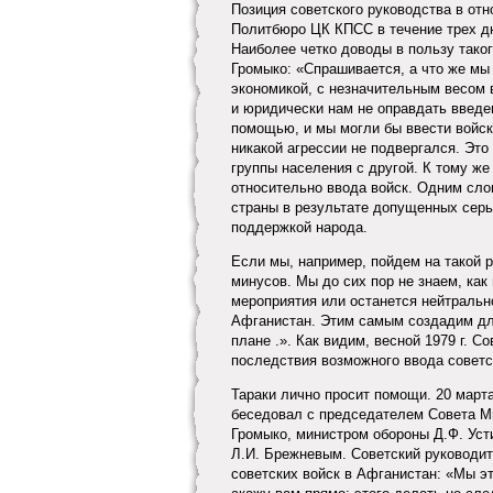
Позиция советского руководства в отн
Политбюро ЦК КПСС в течение трех дне
Наиболее четко доводы в пользу так
Громыко: «Спрашивается, а что же мы
экономикой, с незначительным весом 
и юридически нам не оправдать введе
помощью, и мы могли бы ввести войск
никакой агрессии не подвергался. Эт
группы населения с другой. К тому ж
относительно ввода войск. Одним сло
страны в результате допущенных серь
поддержкой народа.
Если мы, например, пойдем на такой р
минусов. Мы до сих пор не знаем, как
мероприятия или останется нейтральн
Афганистан. Этим самым создадим дл
плане .». Как видим, весной 1979 г. С
последствия возможного ввода советс
Тараки лично просит помощи. 20 марта
беседовал с председателем Совета М
Громыко, министром обороны Д.Ф. Уст
Л.И. Брежневым. Советский руководит
советских войск в Афганистан: «Мы э