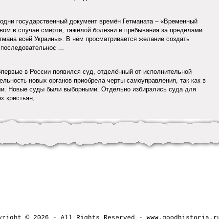
одни государственный документ времён Гетманата – «Временный
вом в случае смерти, тяжёлой болезни и пребывания за пределами
тмана всей Украины». В нём просматривается желание создать
последовательнос ...
первые в России появился суд, отделённый от исполнительной
тельность новых органов приобрела черты самоуправления, так как в
ли. Новые суды были выборными. Отдельно избирались суда для
 крестьян, ...
yright © 2026 - All Rights Reserved - www.goodhistori