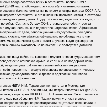
ошении ввода советских войск в Афганистан весной 1979 г.
й (17-19 марта) обсуждало эту просьбу и ответило отказом.
ого решения были изложены министр ром иностранных дел СССР A.A.
 выиграем? Афганистан с его нынешним правительством, с отсталой
в международных делах. С другой стороны, надо иметь в виду, что
ние войск. Согласно Уставу ООН, страна может обратиться за
а в случае, если бы они подверглись агрессии извне. Афганистан
о внутреннее их дело, революционная междоусобица, бои одной
е надо сказать, что афганцы официально не обращались к нам
вом, мы здесь имеем дело с таким случаем, когда руководство
езных ошибок оказалось не на высоте, не пользуется должной
иск, как ввод войск, то, конечно, получим плюсов куда меньше, чем
 поведет себя афганская армия. А если она не поддержит наши
ой, тогда получается! что мы своими войсками оккупируем
я себя невероятно тяжелую обстановку во внешнеполитическом
оветское руководство вполне трезво и адекватно! оценивало
ких войск в Афганистан.
 генсек НДПА Н.М. Тараки срочно прилетел в Москву, где
инистров СССР А.Н. Косыгиным, министром иностранных дел A.A.
иновым, секретарем ЦК КПСС Б.Н. Пономаревым. Он встретился и с
ель еще раз объяснил Н.М. Тараки причину отказа в вводе
тот вопрос всесторонне рассматривали, тщательно взвешивали, и