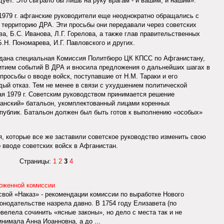
дует. Это сыграло бы лишь на руку врагам - и вашим, и нашим».
979 г. афганские руководители еще неоднократно обращались с
а территорию ДРА. Эти просьбы они передавали через советских
а, Б.С. Иванова, Л.Г. Горелова, а также глав правительственных
Н. Пономарева, И.Г. Павловского и других.
дана специальная Комиссия Политбюро ЦК КПСС по Афганистану,
итием событий В ДРА и вносила предложения о дальнейших шагах в
просьбы о вводе войск, поступавшие от Н.М. Тараки и его
дый отказ. Тем не менее в связи с ухудшением политической
ая 1979 г. Советским руководством принимается решение
нский» батальон, укомплектованный лицами коренных
публик. Батальон должен был быть готов к выполнению «особых»
я, которые все же заставили советское руководство изменить свою
 вводе советских войск в Афганистан.
Страницы:
1
2
3
4
ложенной комиссии
свой «Наказ» - рекомендации комиссии по выработке Нового
онодательстве назрела давно. В 1754 году Елизавета (по
елела сочинить «ясные законы», но дело с места так и не
нимала Анна Иоанновна, а до ...