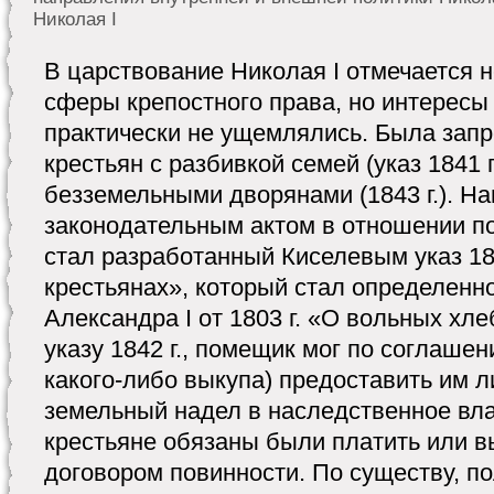
Николая I
В царствование Николая I отмечается 
сферы крепостного права, но интересы
практически не ущемлялись. Была зап
крестьян с разбивкой семей (указ 1841 г
безземельными дворянами (1843 г.). Н
законодательным актом в отношении п
стал разработанный Киселевым указ 18
крестьянах», который стал определенн
Александра I от 1803 г. «О вольных хл
указу 1842 г., помещик мог по соглашен
какого-либо выкупа) предоставить им 
земельный надел в наследственное вла
крестьяне обязаны были платить или 
договором повинности. По существу, п