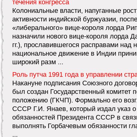
течения конгресса
Колониальные власти, напуганные рос
активности индийской буржуазии, посп
«либерального» вице-короля лорда Рип
назначили нового вице-короля лорда 
гг.), прославившегося расправами над н
национальное движение в Индии прини
широкий разм ...
Роль путча 1991 года в управлении стр
Накануне подписания Союзного договора,
был создан Государственный комитет 
положению (ГКЧП). Формально его воз
СССР Г.И. Янаев, который издал указ 
обязанностей Президента СССР в связ
выполнять Горбачевым обязанности гла
...