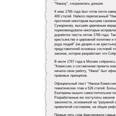
"Наказу", сохранились доныне.
К маю 1766 года был готов почти заве
400 статей. Набело переписанный "На
прочтения некоторым высшим сановника
Сумарокову, высшим церковным иерарх
порекомендовали некоторые исправле
доработке текста летом 1766 года. Т
крестьянстве и церковной политике и 
рода людей" (не дворян и не крестьян
представителей основных сословий то
законов, которое разработает это Соб
В июле 1767 года в Москве собрались
"Комиссию о составлении проекта нов
начала свою работу, "Наказ" был офи
правовых принципов.
Официальный текст "Наказа Комиссии 
тематических глав и 526 статей. Боль
Екатерины вышло самостоятельное по 
Разработанные ею постулаты законов 
законности, основанной на "разумной 
привилегий сословиям, на общее рефо
Первые пять глав фиксировали самые 