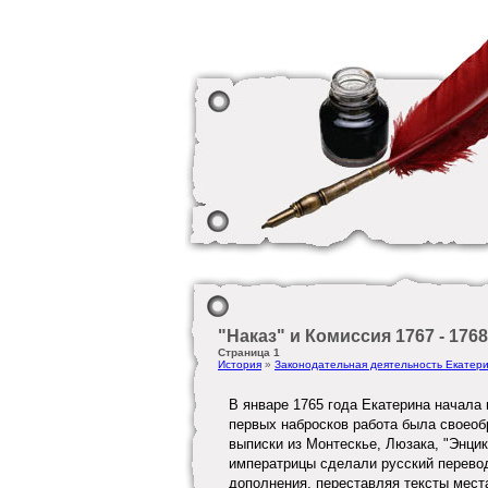
"Наказ" и Комиссия 1767 - 1768 
Страница 1
История
»
Законодательная деятельность Екатери
В январе 1765 года Екатерина начала
первых набросков работа была своеоб
выписки из Монтескье, Люзака, "Энцик
императрицы сделали русский перевод
дополнения, переставляя тексты места