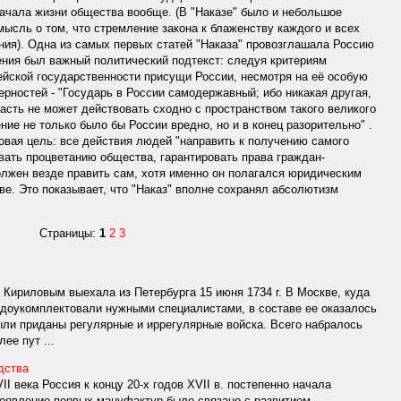
ачала жизни общества вообще. (В "Наказе" было и небольшое
 мысль о том, что стремление закона к блаженству каждого и всех
ения). Одна из самых первых статей "Наказа" провозглашала Россию
ения был важный политический подтекст: следуя критериям
ейской государственности присущи России, несмотря на её особую
ерностей - "Государь в России самодержавный; ибо никакая другая,
ласть не может действовать сходно с пространством такого великого
ние не только было бы России вредно, но и в конец разорительно" .
овая цель: все действия людей "направить к получению самого
вать процветанию общества, гарантировать права граждан-
олжен везде править сам, хотя именно он полагался юридическим
ве. Это показывает, что "Наказ" вполне сохранял абсолютизм
Страницы:
1
2
3
 Кириловым выехала из Петербурга 15 июня 1734 г. В Москве, куда
доукомплектовали нужными специалистами, в составе ее оказалось
ыли приданы регулярные и иррегулярные войска. Всего набралось
ее пут ...
дства
I века Россия к концу 20-х годов XVII в. постепенно начала
Появление первых мануфактур было связано с развитием