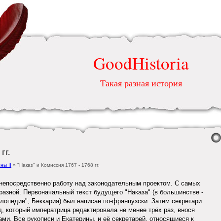
GoodHistoria
Такая разная история
гг.
ны II
» "Наказ" и Комиссия 1767 - 1768 гг.
 непосредственно работу над законодательным проектом. С самых
разной. Первоначальный текст будущего "Наказа" (в большинстве -
лопедии", Беккариа) был написан по-французски. Затем секретари
, который императрица редактировала не менее трёх раз, внося
ми. Все рукописи и Екатерины, и её секретарей, относящиеся к