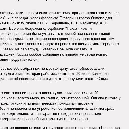
ршённый текст - в нём было свыше полутора десятков глав и более
каз" был передан через фаворита Екатерины графа Орлова для
м и близким людям: М. И. Воронцову, В. Г. Баскакову, А. П.
ам. Все они, безусловно, одобрили "Наказ", хотя и
ния. Исправления были учтены Екатериной при окончательной
акже она сделала некоторые сокращения в разделах о крепостном
прибавила две главы о городах и правах так называемого "среднего
). Завершив свой труд, Екатерина решила созвать из
гдашней России особое Собрание по выработке свода новых
рание представителей.
 свыше 500 выбранных на местах депутатов, образовавших
ого уложения", которая работала семь лет. 30 июня Комиссия
циально обнародован, и все депутаты получили тексты Свода
о составлении проекта нового уложения" состоял из 20
шая часть текста была, как видно, заимствованной. Однако в итоге у
конструкции и по политическим принципам творение.
были направлены на упрочение неограниченной власти монарха,
снисходительности", на гарантии гражданских прав в виде
рмирование правовой системы в духе этих начал.
важные принципы власти государственного правления в России как