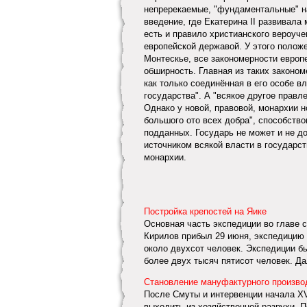
непререкаемые, "фундаментальные" н
введение, где Екатерина II развивала
есть и правило христианского вероуч
европейской державой. У этого полож
Монтескье, все закономерности европ
обширность. Главная из таких законом
как только соединённая в его особе в
государства". А "всякое другое правле
Однако у новой, правовой, монархии н
большого ото всех добра", способство
подданных. Государь не может и не д
источником всякой власти в государст
монархии.
Постройка крепостей на Яике
Основная часть экспедиции во главе с
Кирилов прибыл 29 июня, экспедицию 
около двухсот человек. Экспедиции б
более двух тысяч пятисот человек. Дал
Становление мануфактурного произво
После Смуты и интервенции начала XVI
выходить из хозяйственной разрухи. 