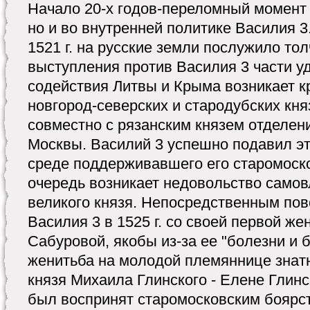
Начало 20-х годов-переломный момент 
но и во внутренней политике Василия 
1521 г. на русские земли послужило то
выступления против Василия 3 части уд
содействия Литвы и Крыма возникает к
новгород-северских и стародубских кн
совместно с рязанским князем отделен
Москвы. Василий 3 успешно подавил эт
среде поддерживавшего его старомоско
очередь возникает недовольство само
великого князя. Непосредственным по
Василия 3 в 1525 г. со своей первой ж
Сабуровой, якобы из-за ее "болезни и б
женитьба на молодой племяннице знат
князя Михаила Глинского - Елене Глинс
был воспринят старомосковским боярст