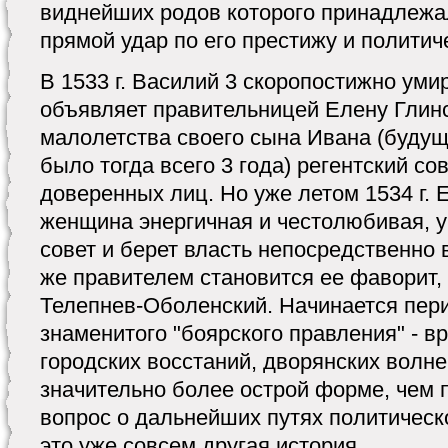
виднейших родов которого принадлежа
прямой удар по его престижу и полити
В 1533 г. Василий 3 скоропостижно уми
объявляет правительницей Елену Глинс
малолетства своего сына Ивана (будущ
было тогда всего 3 года) регентский со
доверенных лиц. Но уже летом 1534 г. 
женщина энергичная и честолюбивая, у
совет и берет власть непосредственно 
же правителем становится ее фаворит, 
Телепнев-Оболенский. Начинается пер
знаменитого "боярского правления" - в
городских восстаний, дворянских волне
значительно более острой форме, чем п
вопрос о дальнейших путях политическ
это уже совсем другая история.