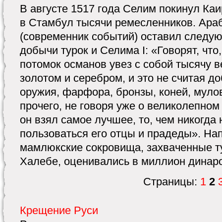
В августе 1517 года Селим покинул Каи
в Стамбул тысячи ремесленников. Ара
(современник событий) оставил следу
добычи турок и Селима I: «Говорят, что,
потомок османов увез с собой тысячу 
золотом и серебром, и это не считая д
оружия, фарфора, бронзы, коней, муло
прочего, не говоря уже о великолепном
он взял самое лучшее, то, чем никогда
пользоваться его отцы и прадеды». На
мамлюкские сокровища, захваченные т
Халебе, оценивались в миллион динар
Страницы:
1
2
Крещение Руси