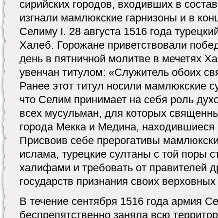
сирийских городов, входивших в соста
изгнали мамлюкские гарнизоны и в кон
Селиму I. 28 августа 1516 года турецки
Халеб. Горожане приветствовали побе
день в пятничной молитве в мечетях Х
увенчан титулом: «Служитель обоих св
Ранее этот титул носили мамлюкские су
что Селим принимает на себя роль духо
всех мусульман, для которых священн
города Мекка и Медина, находившиеся
Присвоив себе прерогативы мамлюкски
ислама, турецкие султаны с той поры с
халифами и требовать от правителей д
государств признания своих верховных 
В течение сентября 1516 года армия С
беспрепятственно заняла всю террито