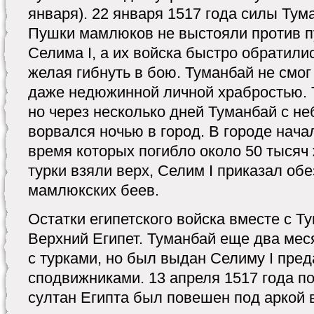
января). 22 января 1517 года силы Тум
Пушки мамлюков не выстояли против 
Селима I, а их войска быстро обратилис
желая гибнуть в бою. Туманбай не смог
даже недюжинной личной храбростью. 
но через несколько дней Туманбай с н
ворвался ночью в город. В городе нача
время которых погибло около 50 тысяч 
турки взяли верх, Селим I приказал обе
мамлюкских беев.
Остатки египетского войска вместе с Т
Верхний Египет. Туманбай еще два мес
с турками, но был выдан Селиму I пре
сподвижниками. 13 апреля 1517 года 
султан Египта был повешен под аркой 