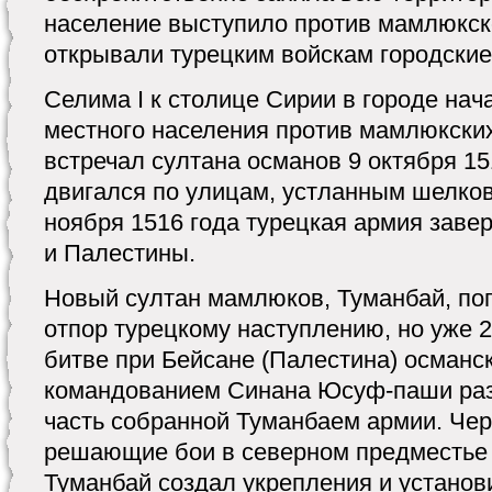
население выступило против мамлюкск
открывали турецким войскам городские
Селима I к столице Сирии в городе нач
местного населения против мамлюкских
встречал султана османов 9 октября 1
двигался по улицам, устланным шелков
ноября 1516 года турецкая армия зав
и Палестины.
Новый султан мамлюков, Туманбай, по
отпор турецкому наступлению, но уже 2
битве при Бейсане (Палестина) османс
командованием Синана Юсуф-паши раз
часть собранной Туманбаем армии. Че
решающие бои в северном предместье 
Туманбай создал укрепления и установ