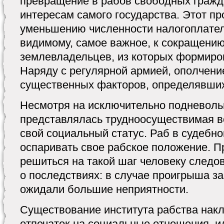
превращение в рабов свободных гражд
интересам самого государства. Этот пр
уменьшению численности налогоплатель
видимому, самое важное, к сокращени
землевладельцев, из которых формиро
Наряду с регулярной армией, ополчени
существенных факторов, определявших
Несмотря на исключительно подневоль
представлялась трудноосуществимая в
свой социальный статус. Раб в судебн
оспаривать свое рабское положение. П
решиться на такой шаг человеку следо
о последствиях: в случае проигрыша з
ожидали большие неприятности.
Существование института рабства нак
отпечаток на социальные отношения, и