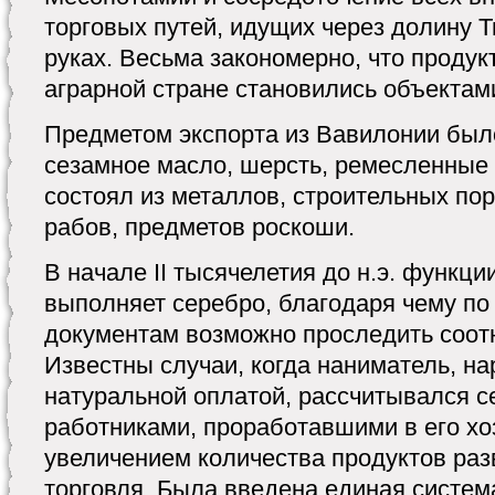
торговых путей, идущих через долину Т
руках. Весьма закономерно, что проду
аграрной стране становились объектам
Предметом экспорта из Вавилонии было
сезамное масло, шерсть, ремесленные
состоял из металлов, строительных пор
рабов, предметов роскоши.
В начале II тысячелетия до н.э. функц
выполняет серебро, благодаря чему п
документам возможно проследить соот
Известны случаи, когда наниматель, н
натуральной оплатой, рассчитывался с
работниками, проработавшими в его хо
увеличением количества продуктов ра
торговля. Была введена единая систем