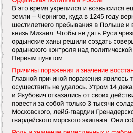
В это время укрепился и возвысился е
земли – Чернигов, куда в 1245 году ве
шестилетнего пребывания в Польше и в
князь Михаил. Чтобы не дать Руси чре
ордынские ханы решили создать совер
ордынского контроля над политической
Первым пунктом ...
Причины поражения и значение восста
Главной причиной поражения явилось т
осуществить не удалось. Утром 14 дека
и Якубович отказались от своих действ
повести за собой только 3 тысячи солд
Московского, лейб-гвардии Гренадерско
гвардейского морского экипажа. Они соб
Роль и значение ремесленных и фабри