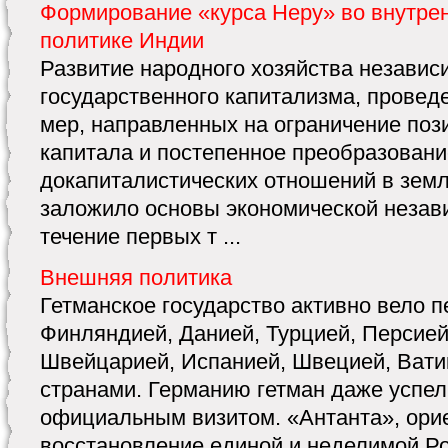
Формирование «курса Неру» во внутре
политике Индии
Развитие народного хозяйства независ
государственного капитализма, провед
мер, направленных на ограничение поз
капитала и постепенное преобразовани
докапиталистических отношений в земл
заложило основы экономической незав
течение первых т ...
Внешняя политика
Гетманское государство активно вело п
Финляндией, Данией, Турцией, Персией
Швейцарией, Испанией, Швецией, Вати
странами. Германию гетман даже успел
официальным визитом. «Антанта», ори
восстановление единой и неделимой Ро