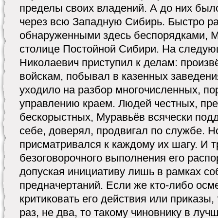
пределы своих владений. А до них был
через всю Западную Сибирь. Быстро р
обнаруженными здесь беспорядками, М
столице Постойной Сибири. На следую
Николаевич приступил к делам: произв
войскам, побывал в казенных заведени
уходило на разбор многочисленных, по
управлению краем. Людей честных, пр
бескорыстных, Муравьёв всячески под
себе, доверял, продвигал по службе. Н
присматривался к каждому их шагу. И 
безоговорочного выполнения его распо
допуская инициативу лишь в рамках со
предначертаний. Если же кто-либо осм
критиковать его действия или приказы,
раз, не два, то такому чиновнику в лу