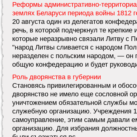
Реформы административно-территориал
землях Беларуси периода войны 1812 г
20 августа один из делегатов конфедер
речь, в которой подчеркнул те крепкие 
которые неразрывно связали Литву с П
"народ Литвы сливается с народом Поль
неразделен с польским народом, — он 
общую конфедерацию и будет руководить
Роль дворянства в губернии
Становясь привилегированным и обос
дворянство не имело еще сословной ор
уничтожением обязательной службы мо
служебную организацию. Учреждения 17
самоуправление, этим самым давали 
организацию. Для избрания должностн
были съезжаться вс ...