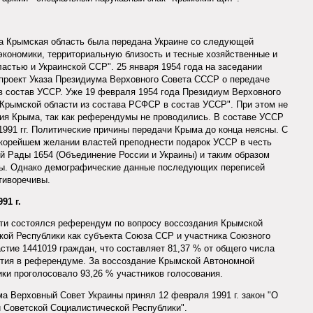
а Крымская область была передана Украине со следующей
кономики, территориальную близость и тесные хозяйственные и
астью и Украинской ССР". 25 января 1954 года на заседании
роект Указа Президиума Верховного Совета СССР о передаче
в состав УССР. Уже 19 февраля 1954 года Президиум Верховного
Крымской области из состава РСФСР в состав УССР". При этом не
ия Крыма, так как референдумы не проводились. В составе УССР
1991 гг. Политические причины передачи Крыма до конца неясны. С
скорейшем желании властей преподнести подарок УССР в честь
й Рады 1654 (Объединение России и Украины) и таким образом
ны. Однако демографические данные последующих переписей
тиворечивы.
91 г.
сти состоялся референдум по вопросу воссоздания Крымской
ой Республики как субъекта Союза ССР и участника Союзного
стие 1441019 граждан, что составляет 81,37 % от общего числа
стия в референдуме. За воссоздание Крымской Автономной
ки проголосовало 93,26 % участников голосования.
а Верховный Совет Украины принял 12 февраля 1991 г. закон "О
 Советской Социалистической Республики".