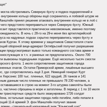
 щит"
 могла обстреливать Северную бухту и подвоз подкреплений и
 внутреннее кольцо обороны ещё сохранилось и лобовой штурм не
анштейн принял решение атаковать внутреннее кольцо не в лоб с
я чего предстояло переправиться через Северную бухту. Южный
десант представлялся практически невозможным, именно поэтому
жиданность. В ночь с 28-го на 29-е июня без артиллерийской
пуса на надувных лодках скрытно переправились через бухту и
ахов Курган. К этому времени у защитников Севастополя стали
ующий обороной вице-адмирал Октябрьский получил разрешение
ации предусматривал вывоз только командного состава армии и
еннослужащих в т.ч. и раненых не предполагалось. Около 700
ли вывезены подводными лодками. Ещё несколько тысяч смогли
орского флота. 1 июля сопротивление защитников города
зненных очагов. Остатки Приморской армии, лишённые высшего
с, где сопротивлялись ещё 3 дня. Немецкий генерал Курт
е Херсонес 100 тыс. пленных, 622 орудий, 26 танков и 141
вным данным число пленных не превышало 78 230 человек, а
: остававшиеся в строю на момент 3-го штурма самолёты были
з, частично сброшены в море и затоплены. В период с 1 по 10 июля
ми транспортных средств было эвакуировано 1726 солдат
йона, остальные защитники города либо погибли, либо попали в
ющий 11-й армией Э. фон Манштейн получил звание
армии - специальный нарукавный знак "Крымский щит".