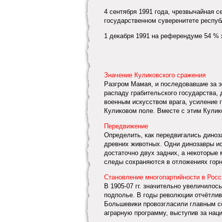
4 сентября 1991 года, чрезвычайная 
государственном суверенитете респуб
1 декабря 1991 на референдуме 54 %
Значение Куликовского сражения
Разгром Мамая, и последовавшие за э
распаду грабительского государства, 
военным искусством врага, усиление 
Куликовом поле. Вместе с этим Кулико
Передвижение
Определить, как передвигались диноз
древних животных. Одни динозавры ис
достаточно двух задних, а некоторые
следы сохраня­ются в отложениях горны
Становление многопартийности в Росс
В 1905-07 гг. значительно увеличило
подполье. В годы революции отчётли
Большевики провозгласили главным с
аграрную программу, выступив за наци