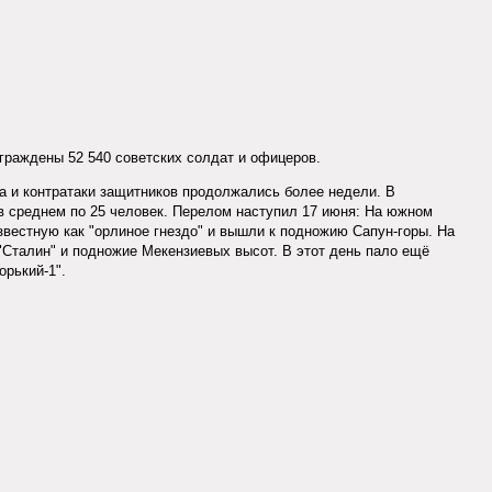
граждены 52 540 советских солдат и офицеров.
а и контратаки защитников продолжались более недели. В
в среднем по 25 человек. Перелом наступил 17 июня: На южном
звестную как "орлиное гнездо" и вышли к подножию Сапун-горы. На
"Сталин" и подножие Мекензиевых высот. В этот день пало ещё
орький-1".