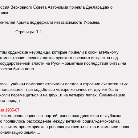
сессия Верховного Совета Автономии приняла Декларацию о
лики.
 жителей Крыма поддержали независимость Украины.
Страницы:
1
2
тим ордынские неурядицы, которые привели к окончательному
демонстрация превосходства русского военного искусства над
государственной власти на Руси – заметные последствия битвы на
вская битва поло ...
авры, учёным помогают отпечатки следов и строение скелетов этих
пользовали - при ходьбе все четыре конечности, другим было
 могли перемещаться и на двух, и на четырёх лапах. Окаменевшие
х пород т ...
ии 1905-07
сь число революционных партий, ранее находившихся в глубоком
во проявилось расхождение между ветвями социал-демократии.
оюзником пролетариата в революции крестьянство и изменили свою
онализацию земли ...