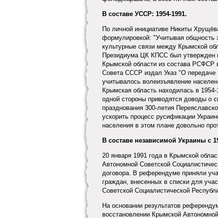
В составе УССР: 1954-1991.
По личной инициативе Никиты Хрущёв
формулировкой: "Учитывая общность э
культурные связи между Крымской обл
Президиума ЦК КПСС был утвержден п
Крымской области из состава РСФСР 
Совета СССР издал Указ "О передаче 
учитывалось волеизъявление населен
Крымская область находилась в 1954-
одной стороны приводятся доводы о 
празднования 300-летия Переяславско
ускорить процесс русификации Украи
населения в этом плане довольно про
В составе независимой Украины с 19
20 января 1991 года в Крымской обла
Автономной Советской Социалистическ
договора. В референдуме приняли уча
граждан, внесенных в списки для уча
Советской Социалистической Республи
На основании результатов референдум
восстановлении Крымской Автономной