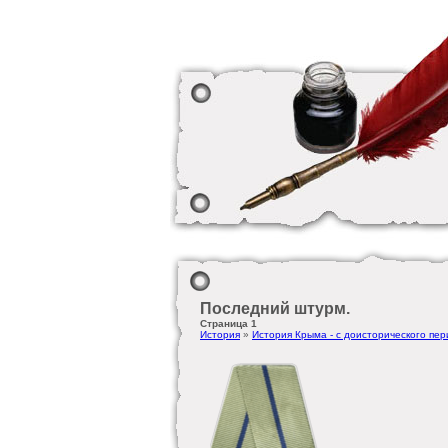
Последний штурм.
Страница 1
История
»
История Крыма - с доисторического пе