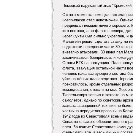
Немецкий нарукавный знак "Крымский
С этого момента немецкая артиллерия
боеприпасов стал невозможен. Однако
предвещал немцам ничего хорошего. М
юго-востока, а во фланг с севера, дл
берег бухты был сильно укреплён, и 
Манштейн решил сделать ставку на нео
подготовки передовые части 30-го кор
внезапно атаковали. 30 июня пал Мал
заканчиваться боеприпасы, и команд
Ставки ВГК на эвакуацию. План эваку
флота, эвакуация остальной части во
человек начальствующего состава бы
уйти на лёгких плавсредствах Черном
прекратилось, кроме отдельных разро
командования, отошли на мыс Херсоне
Типпельскирх заявил о захвате на мыс
самолётов, однако по советским архи
захвата авиационной техники не было
частично передислоцированы на Кавка
1942 года из Севастополя всеми вида
Севастопольского оборонительного ра
плен. За взятие Севастополя команду
фельдмаршала, а весь личный состав 