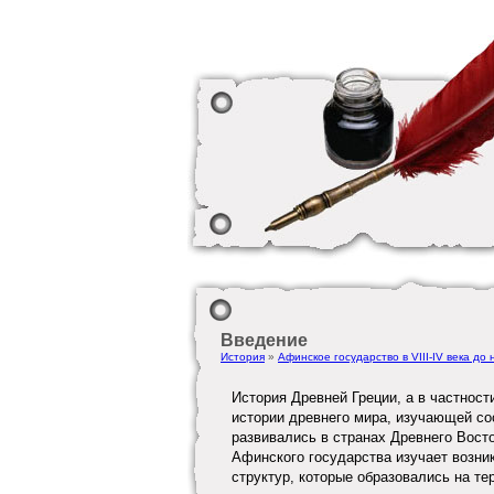
Введение
История
»
Афинское государство в VIII-IV века до
История Древней Греции, а в частност
истории древнего мира, изучающей со
развивались в странах Древнего Вост
Афинского государства изучает возни
структур, которые образовались на те