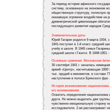
За период истории афинского госуда
систему, основанную на экономном ис
общественную структуру, полисную ор
оказавшую огромное воздействие на р
древнегреческой цивилизации обогат
последующего развития народов Сред
Знаменательные даты
Юрий Гагарин родился 9 марта 1934, с
1941-поступил в 1-й класс средней шк
учебу в школе. В 1945 семья Гагариных
средней школе г.Гжатск. В 1948-1951 - у
Основные сражения. Московская битв
30 сентября 1941 г. началась немецка
армий «Центр», насчитывающая 1800 т
тыс. орудий и минометов, в составе 7
наступление в полосе Брянского фро .
История возникновения национализма.
его возникновения
Охватить определения национализма н
друга. Но можно выделить две группы
чувственно-эмоциональную сторону н
исследователи. 2-ая рассматривает на