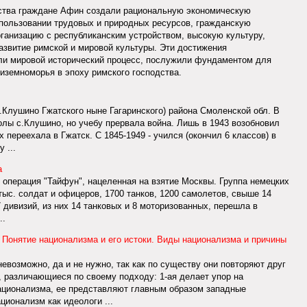
рства граждане Афин создали рациональную экономическую
пользовании трудовых и природных ресурсов, гражданскую
ганизацию с республиканским устройством, высокую культуру,
азвитие римской и мировой культуры. Эти достижения
или мировой исторический процесс, послужили фундаментом для
иземноморья в эпоху римского господства.
.Клушино Гжатского ныне Гагаринского) района Смоленской обл. В
олы с.Клушино, но учебу прервала война. Лишь в 1943 возобновил
 переехала в Гжатск. С 1845-1949 - учился (окончил 6 классов) в
 ...
а
я операция "Тайфун", нацеленная на взятие Москвы. Группа немецких
ыс. солдат и офицеров, 1700 танков, 1200 самолетов, свыше 14
7 дивизий, из них 14 танковых и 8 моторизованных, перешла в
..
 Понятие национализма и его истоки. Виды национализма и причины
евозможно, да и не нужно, так как по существу они повторяют друг
, различающиеся по своему подходу: 1-ая делает упор на
ационализма, ее представляют главным образом западные
ционализм как идеологи ...