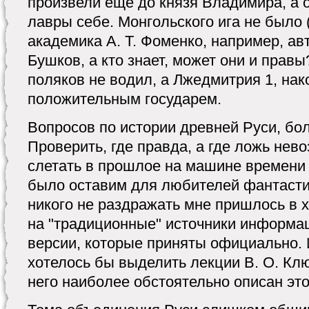
произвели ещё до князя Владимира, а 
лавры себе. Монгольского ига не было 
академика А. Т. Фоменко, например, ав
Бушков, а кто знает, может они и правы
поляков не водил, а Лжедмитрия 1, нак
положительным государем.
Вопросов по истории древней Руси, бол
Проверить, где правда, а где ложь нев
слетать в прошлое на машине времени 
было оставим для любителей фантасти
никого не раздражать мне пришлось в 
на "традиционные" источники информац
версии, которые приняты официально. 
хотелось бы выделить лекции В. О. Клю
него наиболее обстоятельно описан это