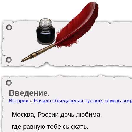
Введение.
История
»
Начало объединения русских земель вок
Москва, России дочь любима,
где равную тебе сыскать.