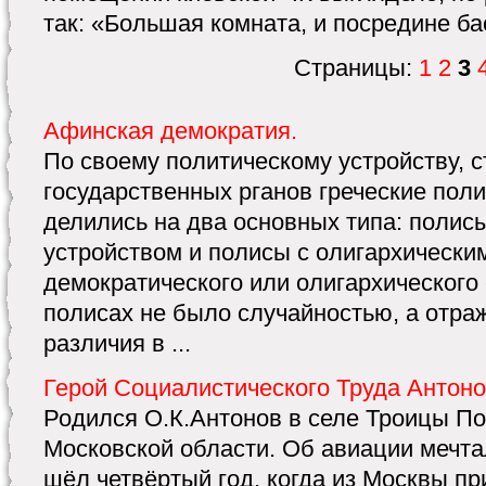
так: «Большая комната, и посредине ба
Страницы:
1
2
3
Афинская демократия.
По своему политическому устройству, с
государственных рганов греческие полис
делились на два основных типа: полис
устройством и полисы с олигархически
демократического или олигархического 
полисах не было случайностью, а отр
различия в ...
Герой Социалистического Труда Антоно
Родился О.К.Антонов в селе Троицы По
Московской области. Об авиации мечтал
шёл четвёртый год, когда из Москвы п