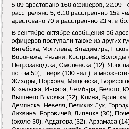
5.09 арестовано 160 офицеров, 22.09 - 
расстреляно 5, 6.10 расстреляно 152 чел
арестовано 70 и расстреляно 23 ч, в б
В сентябре-октябре сообщения об арес
офицеров поступали также из других гу
Витебска, Могилева, Владимира, Пскова
Воронежа, Рязани, Костромы, Вологды (3
Петрозаводска, Смоленска (12), Ярослав
потом 50), Твери (130 чел.), и множест
Жиздры, Порхова, Мещовска, Борисогл
Козельска, Инсара, Чембара, Белого, Ю
Вышнего Волочка (22), Клина, Брянска
Демянска, Невеля, Великих Лук, Городк
Лихвина, Боровичей, Липецка (30), Поч
(около 30), Ардатова (32), Арзамаса (1