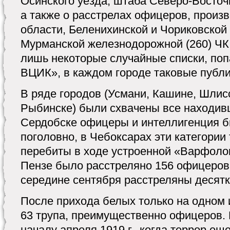
Осинского уезда, штаба Северо-Восточн
а также о расстрелах офицеров, прои
области, Беленихинской и Чориковской
Мурманской железнодорожной (260) ЧК 
лишь некоторые случайные списки, по
ВЦИК», в каждом городе таковые публи
В ряде городов (Усмани, Кашине, Шлис
Рыбинске) были схвачены все находив
Сердобске офицеры и интеллигенция 
поголовно, в Чебоксарах эти категории
перебиты в ходе устроенной «Варфоло
Пензе было расстреляно 156 офицеров
середине сентября расстреляны десят
После прихода белых только на одном
63 трупа, преимущественно офицеров. 
началу апреля 1919 г., когда террор ещ