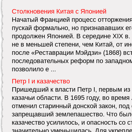
Столкновения Китая с Японией
Начатый Францией процесс отторжения 
пускай формально, но признававших ег
продолжен Японией. В середине XIX в.
не в меньшей степени, чем Китай, от и
после «Реставрации Мэйдзи» (1868) вст
последовательных реформ по западном
позволило е ...
Петр I и казачество
Пришедший к власти Петр I, первым из
казачьи области. В 1695 году, во время
отменил старинный донской закон, под
запрещавший землепашество. Что было
казачество усилилось, и опасность со 
значительно уменьшилась. Для укрепл