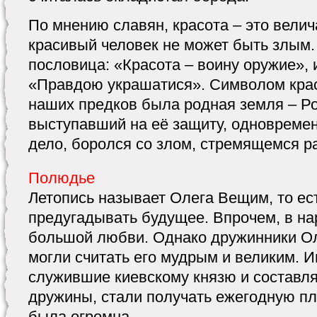
По мнению славян, красота – это велич
красивый человек не может быть злым.
пословица: «Красота – воину оружие»,
«Правдою украшатися». Символом крас
наших предков была родная земля – Ро
выступавший на её защиту, одновреме
дело, боролся со злом, стремящемся р
Полюдье
Летопись называет Олега Вещим, то ес
предугадывать будущее. Впрочем, в на
большой любви. Однако дружинники Ол
могли считать его мудрым и великим. И
служившие киевскому князю и составля
дружины, стали получать ежегодную пла
была огромна ...