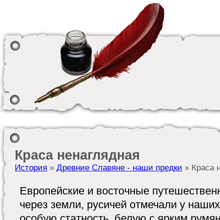
Краса ненаглядная
История
»
Древние Славяне - наши предки
» Краса 
Европейские и восточные путешествен
через земли, русичей отмечали у наших
особую статность, белую с ярким румя