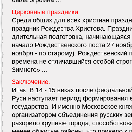
Церковные праздники
Среди общих для всех христиан празд
праздник Рождества Христова. Праздн
длительная подготовка, начинающаяся 
начало Рождественского поста 27 нояб
ноября - по старому). Рождественский 
времена не отличавшийся особой строг
Зимнего» ...
Заключение.
Итак, В 14 - 15 веках после феодально
Руси наступает период формирования е
государства. И именно Московское кня
организатором объединения русских з
разорило крупные города, способствов
менее обжитые районы, что привело к п