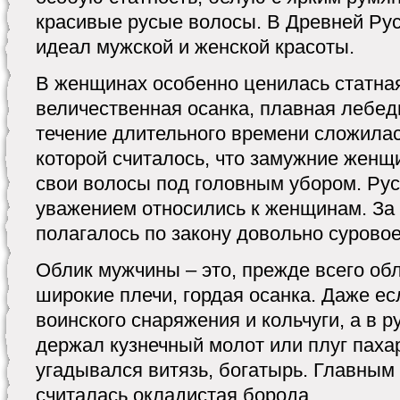
красивые русые волосы. В Древней Ру
идеал мужской и женской красоты.
В женщинах особенно ценилась статна
величественная осанка, плавная лебед
течение длительного времени сложилас
которой считалось, что замужние жен
свои волосы под головным убором. Ру
уважением относились к женщинам. За
полагалось по закону довольно суровое
Облик мужчины – это, прежде всего обл
широкие плечи, гордая осанка. Даже е
воинского снаряжения и кольчуги, а в р
держал кузнечный молот или плуг пахар
угадывался витязь, богатырь. Главны
считалась окладистая борода.